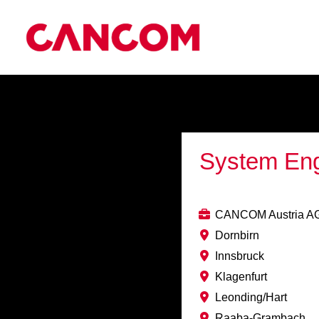
System Engi
CANCOM Austria A
Dornbirn
Innsbruck
Klagenfurt
Leonding/Hart
Raaba-Grambach