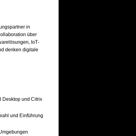
ungspartner in
ollaboration über
warelösungen, IoT-
nd denken digitale
 Desktop und Citrix
swahl und Einführung
de Umgebungen