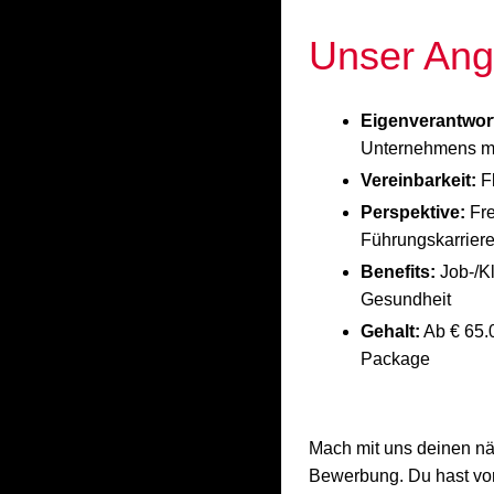
Unser Ang
Eigenverantwor
Unternehmens m
Vereinbarkeit:
Fl
Perspektive:
Fre
Führungskarrier
Benefits:
Job-/Kl
Gesundheit
Gehalt:
Ab € 65.0
Package
Mach mit uns deinen näch
Bewerbung. Du hast vor