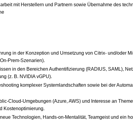
beit mit Herstellern und Partnern sowie Übernahme des tech
ne
hrung in der Konzeption und Umsetzung von Citrix- und/oder M
d On-Prem-Szenarien).
issen in den Bereichen Authentifizierung (RADIUS, SAML), Net
ung (z. B. NVIDIA vGPU).
leshooting komplexer Systemlandschaften sowie bei der Automa
ublic-Cloud-Umgebungen (Azure, AWS) und Interesse an Themen
nd Kostenoptimierung.
 neue Technologien, Hands-on-Mentalität, Teamgeist und ein h