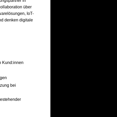
ungspartner in
ollaboration über
warelösungen, IoT-
nd denken digitale
n Kund:innen
ngen
tzung bei
bestehender