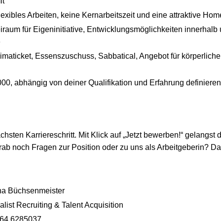
it
Flexibles Arbeiten, keine Kernarbeitszeit und eine attraktive H
eiraum für Eigeninitiative, Entwicklungsmöglichkeiten innerhalb
e
limaticket, Essenszuschuss, Sabbatical, Angebot für körperlich
000, abhängig von deiner Qualifikation und Erfahrung definieren 
sten Karriereschritt. Mit Klick auf „Jetzt bewerben!“ gelangst d
ab noch Fragen zur Position oder zu uns als Arbeitgeberin? D
na Büchsenmeister
alist Recruiting & Talent Acquisition
664 6285037