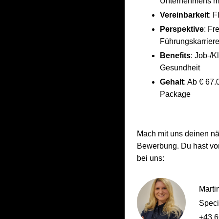
Unternehmens m
Vereinbarkeit
: 
Perspektive
: Fr
Führungskarrier
Benefits
: Job-/K
Gesundheit
Gehalt
: Ab € 67.
Package
Mach mit uns deinen näch
Bewerbung. Du hast vor
bei uns:
Marti
Speci
+43 