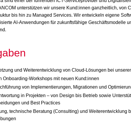
sind einer der führenden ICT-Serviceprovider und Digitalisier
ANCOM unterstützen wir unsere Kund:innen ganzheitlich, von C
ruktur bis hin zu Managed Services. Wir entwickeln eigene Soft
lisierte AI-Anwendungen für zukunftsfähige Geschäftsmodelle u
nd.
gaben
tzung und Weiterentwicklung von Cloud-Lösungen bei unsere
n Onboarding-Workshops mit neuen Kund:innen
chführung von Implementierungen, Migrationen und Optimieru
twortung in Projekten – von Design bis Betrieb sowie Unterstü
heidungen und Best Practices
ng, technische Beratung (Consulting) und Weiterentwicklung 
ebungen