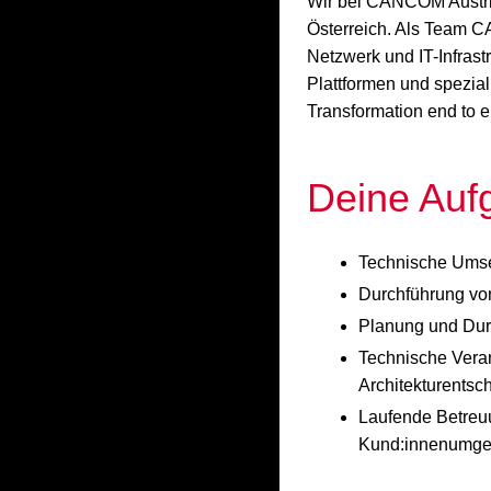
Wir bei CANCOM Austria 
Österreich. Als Team C
Netzwerk und IT-Infrast
Plattformen und spezia
Transformation end to e
Deine Auf
Technische Umse
Durchführung vo
Planung und Dur
Technische Veran
Architekturentsc
Laufende Betreuu
Kund:innenumg