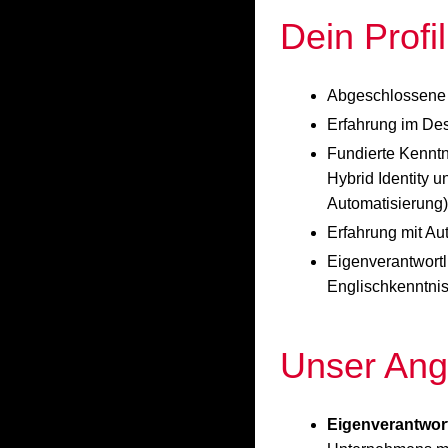
Dein Profil
Abgeschlossene t
Erfahrung im De
Fundierte Kenntn
Hybrid Identity u
Automatisierung)
Erfahrung mit A
Eigenverantwortl
Englischkenntnis
Unser Ang
Eigenverantwor